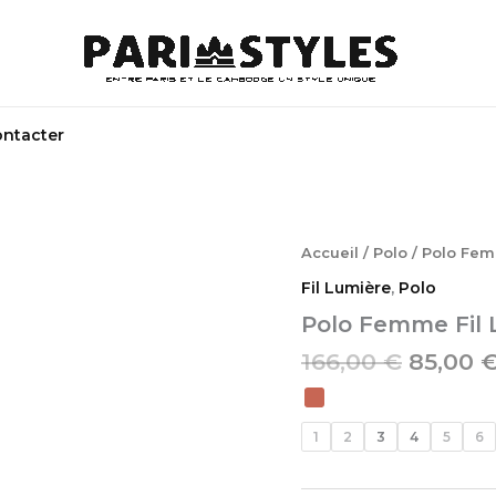
ontacter
Le
quantité
Accueil
/
Polo
/ Polo Fem
de
prix
Fil Lumière
,
Polo
Polo
initial
Femme
Polo Femme Fil 
était :
Fil
166,00 
166,00
€
85,00
Lumière
1
2
3
4
5
6