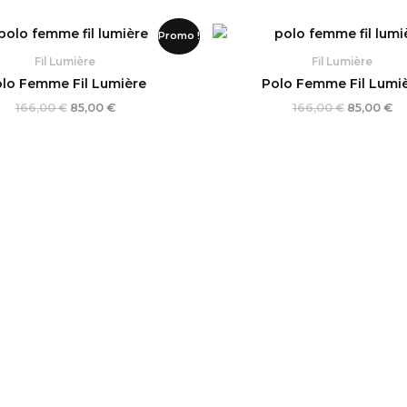
Le
Le
Le
Le
Promo !
prix
prix
prix
pr
initial
actuel
initial
ac
Fil Lumière
Fil Lumière
était :
est :
était :
est
lo Femme Fil Lumière
Polo Femme Fil Lumi
166,00 €.
85,00 €.
166,00 €.
85
166,00
€
85,00
€
166,00
€
85,00
€