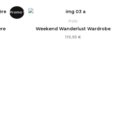
Promo !
ix
tuel
Polo
 :
ère
Weekend Wanderlust Wardrobe
,00 €.
119,95
€